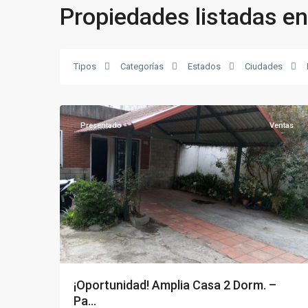
Propiedades listadas 
Mercado
Tipos
Categorías
Estados
Ciudades
Modelo
,
16
Montevideo
Presentado
Ventas
¡Oportunidad! Amplia Casa 2 Dorm. –
Pa...