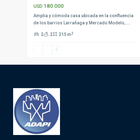
180.000
USD
Amplia y cómoda casa ubicada en la confluencia
de los barrios Larrañaga y Mercado Modelo,
...
2
2
2
215 m