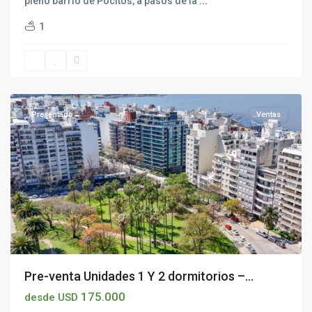
pleno barrio de Pocitos, a pasos de la
...
1
Villa
Biarritz
,
Montevideo
Presentado
Ventas
Pre-venta Unidades 1 Y 2 dormitorios –...
175.000
desde USD