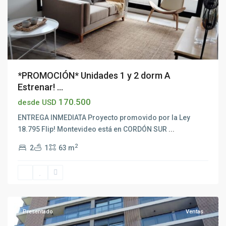
*PROMOCIÓN* Unidades 1 y 2 dorm A
Estrenar! ...
170.500
desde USD
ENTREGA INMEDIATA Proyecto promovido por la Ley
18.795 Flip! Montevideo está en CORDÓN SUR
...
2
2
1
63 m
Cordón
,
Montevideo
Presentado
Ventas