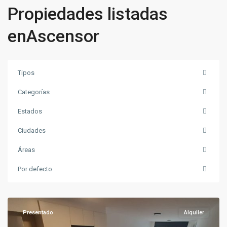
Propiedades listadas
enAscensor
Tipos
Categorías
Estados
Ciudades
Áreas
Punta
Por defecto
Carretas
,
Montevideo
Presentado
Alquiler