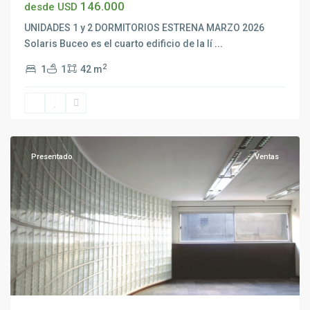
146.000
desde USD
UNIDADES 1 y 2 DORMITORIOS ESTRENA MARZO 2026
Solaris Buceo es el cuarto edificio de la lí
...
2
1
1
42 m
Ciudad
Vieja
,
Montevideo
Presentado
Ventas