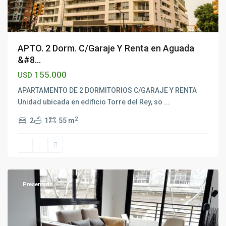
APTO. 2 Dorm. C/Garaje Y Renta en Aguada
&#8...
155.000
USD
APARTAMENTO DE 2 DORMITORIOS C/GARAJE Y RENTA
Unidad ubicada en edificio Torre deI Rey, so
...
2
2
1
55 m
Cordón
,
Montevideo
Presentado
Ventas